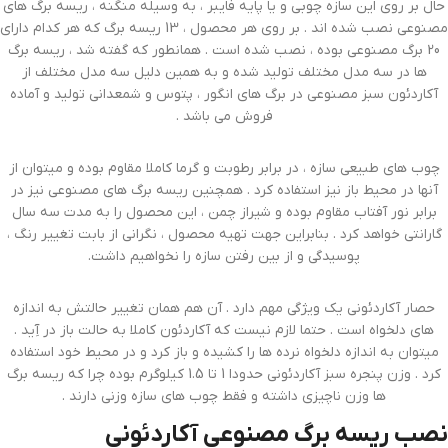
حال بر روی این سازه چوبی و یا پایه فایبر ، به وسیله منگنه ، ریسه برگ های
مصنوعی نصب شده اند . بر روی هر محصول ، 13 ریسه برگ که هر کدام دارای
20 برگ مصنوعی بوده ، نصب شده است . همانطور که گفته شد ، ریسه برگ
ها در سه مدل مختلف تولید شده و به همین دلیل سه مدل مختلف از
آکاردئون سبز مصنوعی در برگ های انگور ، پتوس و شمعدانی تولید و آماده
فروش می باشد .
چوب های طبیعی سازه ، در برابر رطوبت و گرما کاملا مقاوم بوده و میتوان از
آنها در محیط باز نیز استفاده کرد . همچنین ریسه برگ های مصنوعی نیز در
برابر نور آفتاب مقاوم بوده و شیراز چمن ، این محصول را به مدت سه سال
گارانتی خواهد کرد . بنابراین جهت تهیه محصول ، نگرانی از بابت تغییر رنگ ،
پوسیدگی و از بین رفتن سازه را نخواهیم داشت.
حصار آکاردئونی یک ویژگی مهم دارد . آن هم همان تغییر حالتش به اندازه
های دلخواه است . حتما لازم نیست که آکاردئون کاملا به حالت باز در آِید .
میتوان به اندازه دلخواه نرده ها را کشیده و باز کرد و در محیط خود استفاده
کرد . وزن پنجره سبز آکاردئونی حدودا 1 تا 1.5 کیلوگرم بوده چرا که ریسه برگ
ها وزن ناچیزی داشته و فقط چوب های سازه وزنی دارند .
نصب ریسه برگ مصنوعی آکاردئونی