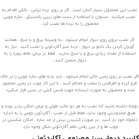
نصب این محصول بسیار آسان است . اگر بر روی نرده تراس ، بالکن اقدام به
نصب میکنید ، میتوان با استفاده از بست های زیپی پلاستیکی ، سازه چوبی
محصول را به نرده ها نصب کرد .
اگر نصب بروی روی دیوار انجام میشود ، به وسیله پیچ و یا میخ ، همانند
آویزان کردن یک تابلو بر دیوار ، نرده سبز آکاردئونی را نصب کنید . نیاز به
استفاده از تعداد زیادی پیچ و یا میخ ندارید . فقط در برخی نقاط پچره را به
دیوار متصل کنید .
اگر نصب بر روی زمین خالی انجام میشود ، باید پایه های سازه چوبی را در خاک
فرو کرده و اطرافش را سفت و محکم کنید . با این کار چوب در زمین محصور
شده و محصول به صورت ایستاده جهت فنس کشی در زمین قرار میگیرد .
توجه داشته باشید که نصب به هر دو حالت طولی و عرض امکان پذیر بوده و
هیچ محدودیتی وجود ندارد. فقط قبل از نصب ، آکاردئون چوبی را به اندازه
دلخواه خود باز کنید . در صورت کشیدن بیش از حد سازه ، امکان شکستی در
چوب ها و از بین رفتن نظم آکاردئونی شکل وجود دارد .
کاربرد دیوار سبز مصنوعی آکاردئونی