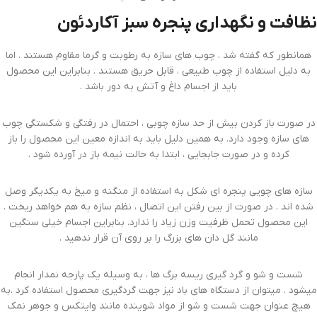
نظافت و نگهداری پنجره سبز آکاردئون
همانطور که گفته شد ، چوب های سازه به رطوبت و گرما مقاوم هستند . اما
به دلیل استفاده از چوب طبیعی ، قابل حریق هستند . بنابراین این محصول
باید از اجسام داغ و آتش به دور باشد .
در صورت باز کردن بیش از حد سازه چوبی ، احتمال در رفتگی و شکستگی چوب
های سازه وجود دارد. به همین دلیل باید به اندازه معین این محصول را باز
کرده و در صورت جابجایی ، ابتدا به حالت نیمه باز در آورده شود .
سازه های چویی پنجره ای شکل به استفاده از منگنه و میخ به یکدیگر وصل
شده اند . در صورت از بین رفتن این اتصال ، نظم سازه به هم خواهد ریخت .
این محصول تحمل ظرفیت وزن زیاد را ندارد. بنابراین اجسام خیلی سنگین
مانند گل دان های بزرگ را بر روی آن قرار ندهید .
شست و شو و گرد گیری ریسه برگ ها ، به وسیله یک پارجه نمدار انجام
میشود . میتوان از دستگاه های باد نیز جهت گردگیری محصول استفاده کرد .به
هیچ عنوان جهت شست و شو از مواد شوینده مانند وایتکس و جوهر نمک