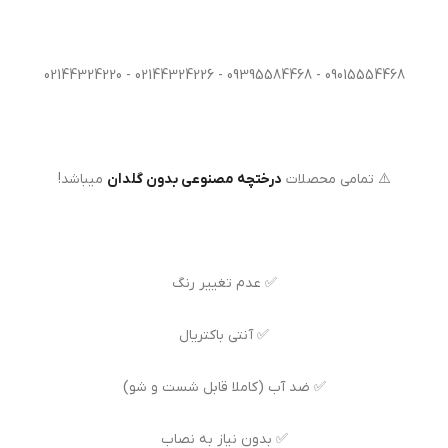
09015554468 - 09395584468 - 02144324226 - 02144324220
⚠️ تمامی محصلات
درختچه مصنوعی بدون گلدان
میباشد!
✅ عدم تغییر رنگ
✅ آنتی باکتریال
✅ ضد آب (کاملا قابل شست و شو)
✅ بدون نیاز به نصاب