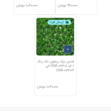
960,000
تومان
1,060,000
تومان
ارسال فردا
فنس برگ ریحون تک رنگ
/ کد CHA-07301 الی
CHA-07303
1,060,000
تومان