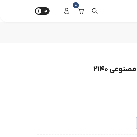
0
نوعی 2140