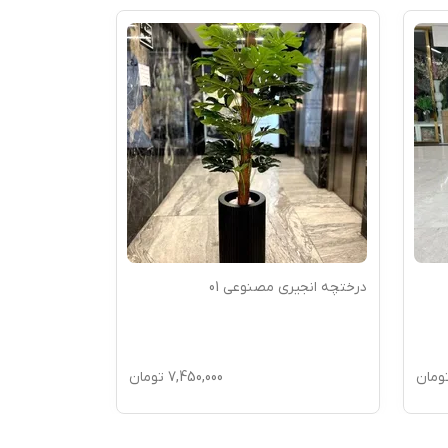
درختچه انجیری مصنوعی 01
درختچه آمستل
ومان
7,450,000
تومان