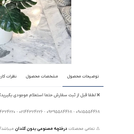
توضیحات محصول
مشخصات محصول
نظرات کارب
❌ لطفا قبل از ثبت سفارش حتما استعلام موجودی بگیرید
09015554468 - 09395584468 - 02144324226 - 02144324220
⚠️ تمامی محصلات
درختچه مصنوعی بدون گلدان
میباشد!