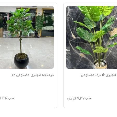
16 برگ مصنوعی
درختچه انجیری مصنوعی 02
7,370,000
تومان
6,900,000
ت