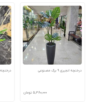
درختچه انجیری 9 برگ مصنوعی
درختچه انجیری 
5,55
تومان
5,380,000
تومان