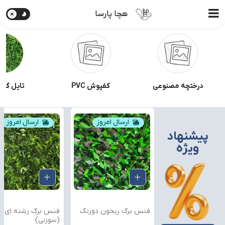
هچا پارسا
درختچه مصنوعی
کفپوش PVC
تایل گری
ارسال امروز
ارسال امروز
پیشنهاد
ویژه
 برگ ریحون دورنگ
فنس برگ رشته ای
فنس آکاردئون کد: 05
(سوزنی)