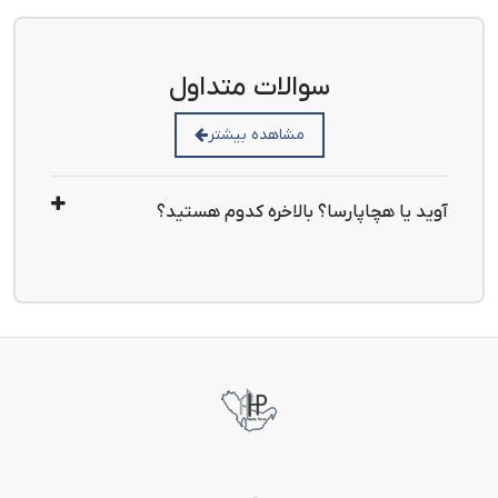
سوالات متداول
مشاهده بیشتر
آوید یا هچاپارسا؟ بالاخره کدوم هستید؟
بلکه فقط کار های سنگ اکسپوز ما با برند آوید ارائه میشود 
و مابقی کار ها تحت برند هچاپارسا توزیع میشود.