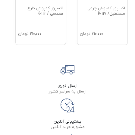
اکسپوز کفپوش چرمی
اکسپوز کفپوش طرح
اکسپ
مستطیل/ K-117
هندسی / K-116
ماربل/ 15
210,000
تومان
210,000
تومان
ارسال فوری
ارسال به سراسر کشور
پشتیبانی آنلاین
مشاوره خرید آنلاین