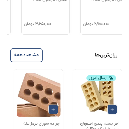
3,450,000
تومان
1,650,000
تومان
ارزان‌ترین‌ها
مشاهده همه
ارسال امروز
اجر ده سوراخ قرمز فله
اجر ده سوراخ بسته بندی
کد: