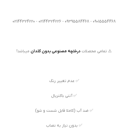
09015554468 - 09395584468 - 02144324226 - 02144324220
⚠️ تمامی محصلات
درختچه مصنوعی بدون گلدان
میباشد!
✅ عدم تغییر رنگ
✅ آنتی باکتریال
✅ ضد آب (کاملا قابل شست و شو)
✅ بدون نیاز به نصاب