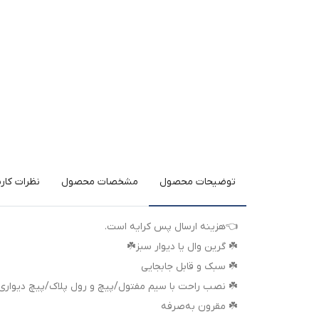
توضیحات محصول
مشخصات محصول
نظرات کارب
👈هزینه ارسال پس کرایه است.
☘️ گرین وال یا دیوار سبز☘️
☘️ سبک و قابل جابجایی
☘️ نصب راحت با سیم مفتول/پیچ و رول پلاک/پیچ دیواری
☘️ مقرون به‌صرفه