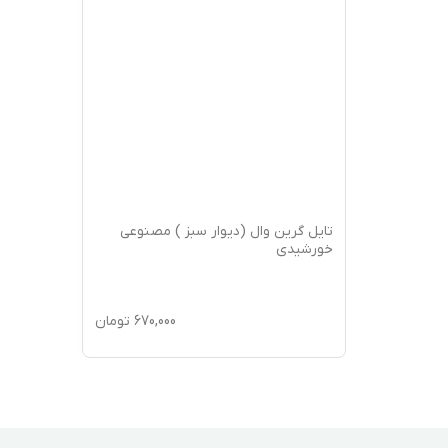
تایل گرین وال (دیوار سبز ) مصنوعی
خورشیدی
670,000
تومان