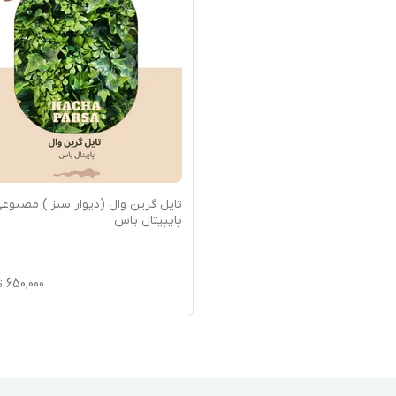
تایل گرین وال (دیوار سبز ) مصنوع
پایپیتال یاس
650,000
ت