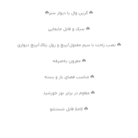
☘️ گرین وال یا دیوار سبز☘️
☘️ سبک و قابل جابجایی
☘️ نصب راحت با سیم مفتول/پیچ و رول پلاک/پیچ دیواری
☘️ مقرون به‌صرفه
☘️ مناسب فضای باز و بسته
☘️ مقاوم در برابر نور خورشید
☘️ کاملا قابل شستشو