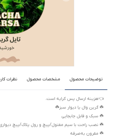
توضیحات محصول
مشخصات محصول
نظرات کارب
👈هزینه ارسال پس کرایه است.
☘️ گرین وال یا دیوار سبز☘️
☘️ سبک و قابل جابجایی
☘️ نصب راحت با سیم مفتول/پیچ و رول پلاک/پیچ دیواری
☘️ مقرون به‌صرفه