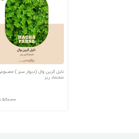
تایل گرین وال (دیوار سبز ) مصنوع
شمشاد ریز
580,000
ت