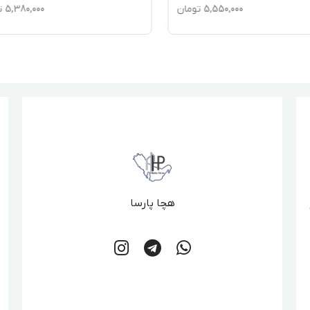
5,550,000
تومان
5,380,000
ت
هچا پارسا