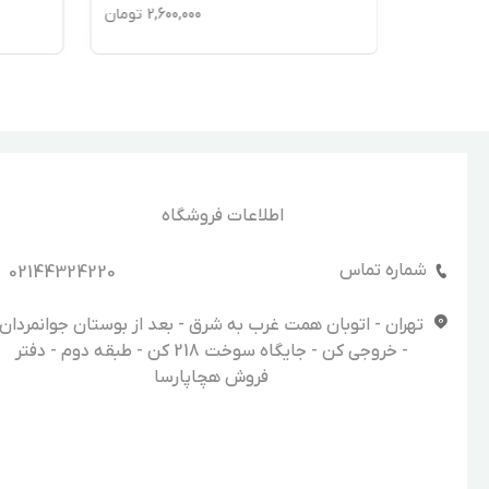
8,90
تومان
2,600,000
تومان
اطلاعات فروشگاه
شماره تماس
02144324220
تهران - اتوبان همت غرب به شرق - بعد از بوستان جوانمردان
- خروجی کن - جایگاه سوخت 218 کن - طبقه دوم - دفتر
فروش هچاپارسا