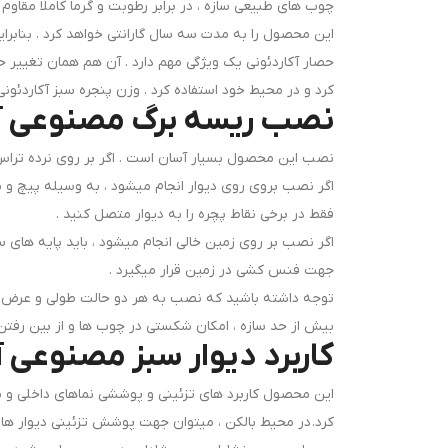
چوب های طبیعی سازه ، در برابر رطوبت و گرما کاملا مقاوم 
این محصول را به مدت سه سال گارانتی خواهد کرد . بنابرای
حصار آکاردئونی یک ویژگی مهم دارد . آن هم همان تغییر حالت
کرد و در محیط خود استفاده کرد . وزن پنجره سبز آکاردئونی حدودا 1 تا 1.5 کیلوگرم بوده چرا که ریسه برگ ها وزن ناچیزی داشته و فقط چوب های
نصب ریسه برگ مصنوعی آک
نصب این محصول بسیار آسان است . اگر بر روی نرده تراس ،
اگر نصب بروی روی دیوار انجام میشود ، به وسیله پیچ و یا می
فقط در برخی نقاط پچره را به دیوار متصل کنید .
اگر نصب بر روی زمین خالی انجام میشود ، باید پایه های
جهت فنس کشی در زمین قرار میگیرد .
توجه داشته باشید که نصب به هر دو حالت طولی و عرض امک
بیش از حد سازه ، امکان شکستی در چوب ها و از بین رفتن ن
کاربرد دیوار سبز مصنوعی آ
این محصول کاربرد های تزئینی و پوششی نماهای داخلی و بی
کرد. در محیط بالکن ، میتوان جهت پوشش تزئینی دیوار ها ا