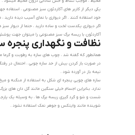
محیط ، موجب نشاط و حس شادابی درون محیط میشود .
یکی دیگر از کاربر های آکاردئون سبز مصنوعی ، استفاده 
خود استفاده کنند . اگر دیواری با نمای آسیب دیده دارید ، م
اگر دیواری یکدست لخت و ساده دارید ، حتما از دیوار سبز
آکاردئون با ریسه برگ سبز مصنوعی را میتوان جهت پوشش د
نظافت و نگهداری پنجره سب
همانطور که گفته شد ، چوب های سازه به رطوبت و گرما مقاو
در صورت باز کردن بیش از حد سازه چوبی ، احتمال در رفتگی
نیمه باز در آورده شود .
سازه های چویی پنجره ای شکل به استفاده از منگنه و میخ
ندارد. بنابراین اجسام خیلی سنگین مانند گل دان های بزرگ را
شست و شو و گرد گیری ریسه برگ ها ، به وسیله یک پارجه 
شوینده مانند وایتکس و جوهر نمک استفاده نشود .