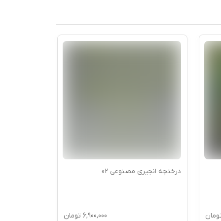
درختچه انجیری مصنوعی 02
درختچه انجیری
ومان
6,900,000
تومان