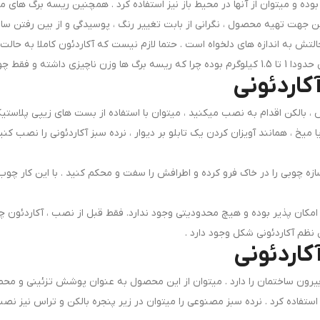
بوده و میتوان از آنها در محیط باز نیز استفاده کرد . همچنین ریسه برگ های مص
ن جهت تهیه محصول ، نگرانی از بابت تغییر رنگ ، پوسیدگی و از بین رفتن ساز
ش به اندازه های دلخواه است . حتما لازم نیست که آکاردئون کاملا به حالت باز د
 سازه وزنی دارند .
اردئونی
 بالکن اقدام به نصب میکنید ، میتوان با استفاده از بست های زیپی پلاستیکی
خ ، همانند آویزان کردن یک تابلو بر دیوار ، نرده سبز آکاردئونی را نصب کنید .
 سازه چوبی را در خاک فرو کرده و اطرافش را سفت و محکم کنید . با این کار
ان پذیر بوده و هیچ محدودیتی وجود ندارد. فقط قبل از نصب ، آکاردئون چوبی
ظم آکاردئونی شکل وجود دارد .
کاردئونی
رون ساختمان را دارد . میتوان از این محصول به عنوان پوشش تزئینی و محصو
ستفاده کرد . نرده سبز مصنوعی را میتوان در زیر پنجره بالکن و تراس نیز نص