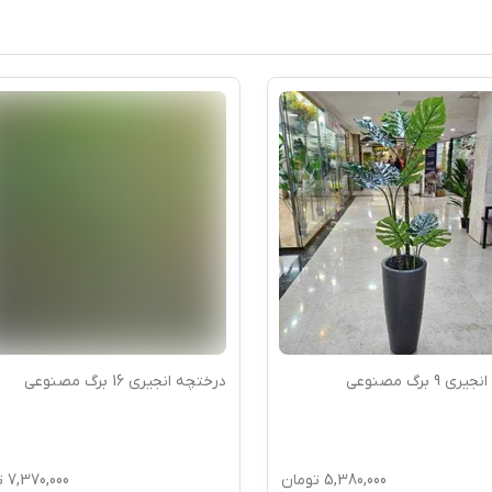
 9 برگ مصنوعی
درختچه انجیری 16 برگ مصنوعی
5,380,000
تومان
7,370,000
ت