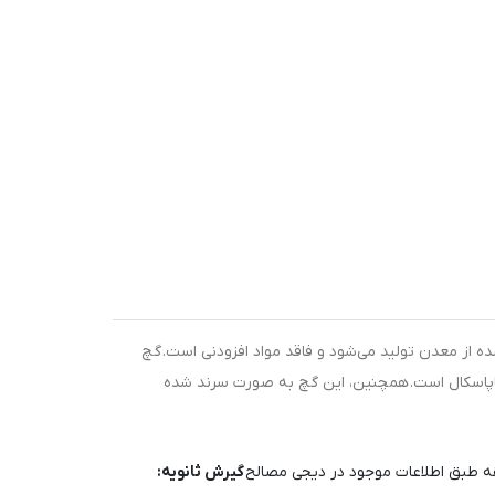
ه از معدن تولید می‌شود و فاقد مواد افزودنی است. گچ
گیرش اولیه 6 تا 8 دقیقه و گیرش ثانویه 15 تا 18 دقیقه است. مقاومت فشاری آن 70 مگاپاسکال و مقاومت خمشی آن 30 مگاپاسکال است. همچنین، این گچ به صورت سرند شده
گیرش ثانویه: