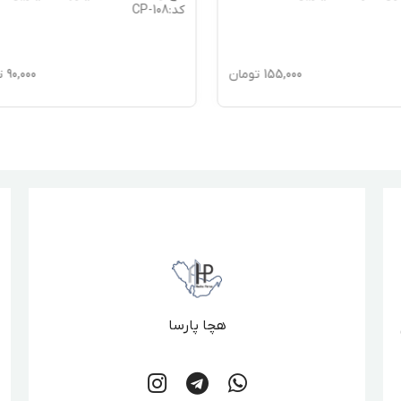
کد:CP-108
155,000
تومان
90,000
ت
هچا پارسا