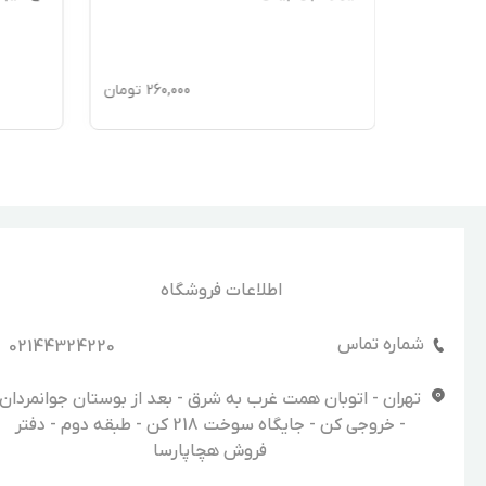
155,
تومان
260,000
تومان
اطلاعات فروشگاه
شماره تماس
02144324220
تهران - اتوبان همت غرب به شرق - بعد از بوستان جوانمردان
- خروجی کن - جایگاه سوخت 218 کن - طبقه دوم - دفتر
فروش هچاپارسا