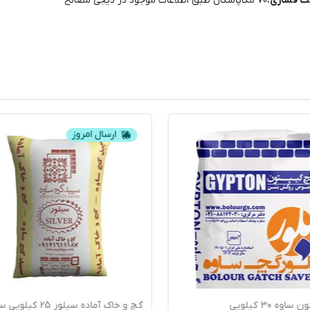
ت فشاری:
70 مگاپاسکال طبق اطلاعات موجود در دیجی مصالح
ارسال امروز
اوه 30 کیلویی
گچ و خاک آماده سیلور 25 کی