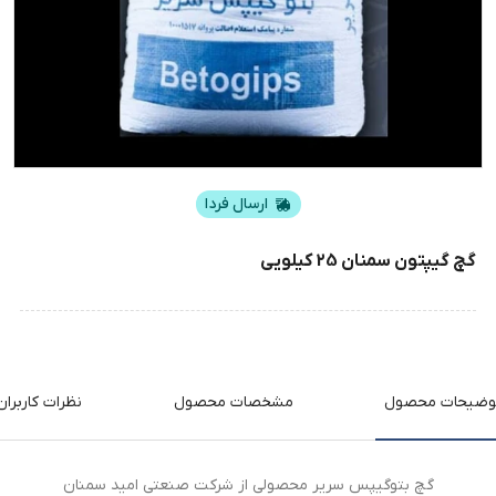
ارسال فردا
گچ گیپتون سمنان 25 کیلویی
وضیحات محصول
مشخصات محصول
نظرات کاربران
گچ بتوگیپس سریر محصولی از شرکت صنعتی امید سمنان