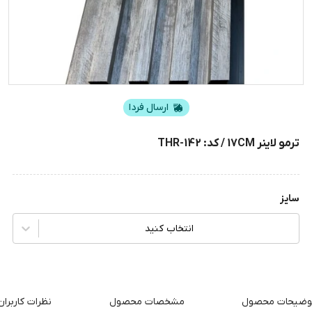
ارسال فردا
ترمو لاینر 17CM / کد: THR-142
سایز
انتخاب کنید
وضیحات محصول
مشخصات محصول
نظرات کاربران