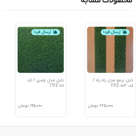
محصولات مشابه
ارسال فردا
ارسال فردا
تایل ترمو مدل راه راه /
تایل مدل چمنی / کد:
کد: TPZ-103
TPZ-101
225,000
تومان
195,000
تومان