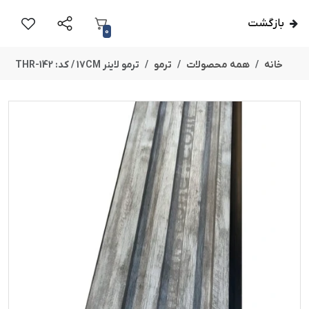
بازگشت
0
خانه
همه محصولات
ترمو
ترمو لاینر 17CM / کد: THR-142