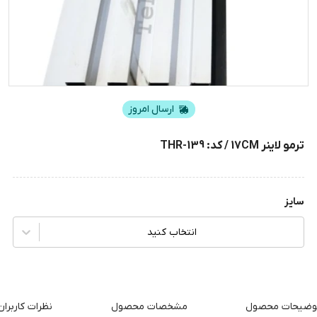
ارسال امروز
ترمو لاینر 17CM / کد: THR-139
سایز
انتخاب کنید
وضیحات محصول
مشخصات محصول
نظرات کاربران