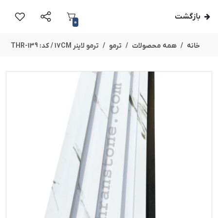
بازگشت
0
خانه
همه محصولات
ترمو
ترمو لاینر 17CM / کد: THR-139