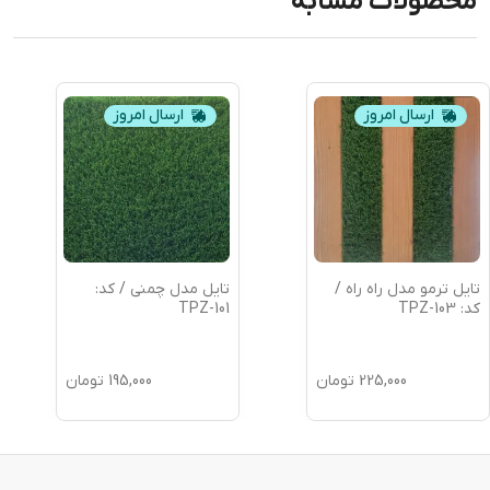
محصولات مشابه
ارسال امروز
ارسال امروز
تایل ترمو مدل راه راه /
تایل مدل چمنی / کد:
کد: TPZ-103
TPZ-101
225,000
تومان
195,000
تومان