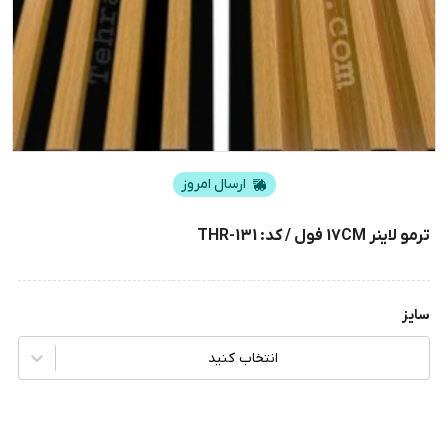
ارسال امروز
ترمو لاینر 17CM فول / کد: THR-131
سایز
انتخاب کنید