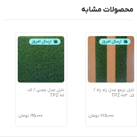
محصولات مشابه
ارسال امروز
ارسال امروز
تایل ترمو مدل راه راه /
تایل مدل چمنی / کد:
کد: TPZ-103
TPZ-101
225,000
تومان
195,000
تومان