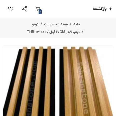
بازگشت
0
خانه
همه محصولات
ترمو
ترمو لاینر 17CM فول / کد: THR-131