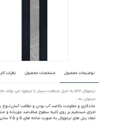
توضیحات محصول
مشخصات محصول
نظرات کارب
ترمووال pvc به دلیل شباهت بسیار با ترموود می
میتوان به :
ماندگاری و مقاومت بالا
ضد آب بودن و نظافت آسان
تنوع با
اجرای مستقیم بر روی کلیه سطوح صاف
ضد موریانه و حش
ابعاد پنل های ترمووال به صورت شاخه های 5 و 7.5 سانتی متر و به طول 290 سانتی متر و ضخامت 2.5 سانتی متر در طرح های مختلف تولید می شود