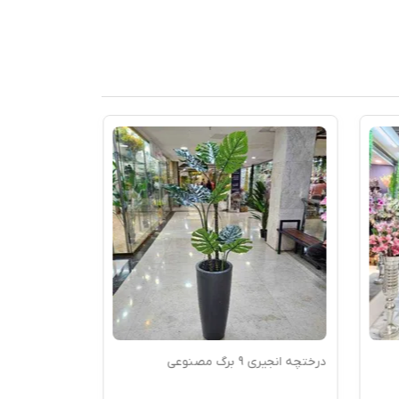
درختچه انجیری 9 برگ مصنوعی
درختچه انجیری 16 برگ مص