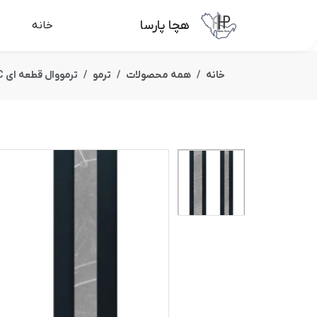
هچا پارسا
خانه
خانه
همه محصولات
ترمو
ترمووال قطعه ای PVC کد:THR-130