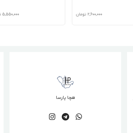
2,600,000
تومان
5,550,000
ت
هچا پارسا