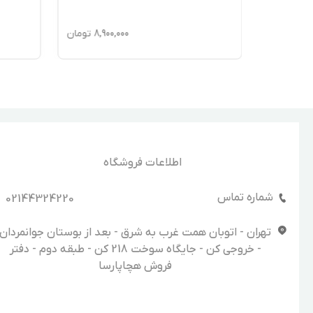
195,
تومان
8,900,000
تومان
اطلاعات فروشگاه
شماره تماس
02144324220
تهران - اتوبان همت غرب به شرق - بعد از بوستان جوانمردان
- خروجی کن - جایگاه سوخت 218 کن - طبقه دوم - دفتر
فروش هچاپارسا