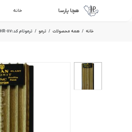
هچا پارسا
خانه
خانه
همه محصولات
ترمو
ترموتام کد:THR-117