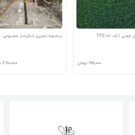
منی / کد: TPZ-101
درختچه انجیری کنگره‌دار مصنوعی
195,000
تومان
8,900,000
ت