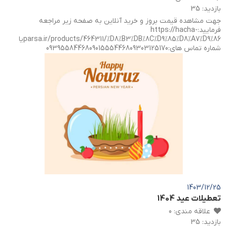
بازدید
:
35
جهت مشاهده قیمت بروز و خرید آنلاین به صفحه زیر مراجعه
فرمایید:https://hacha-
parsa.ir/products/464311/%D8%B3%DB%8C%D9%85%D8%A7%D9%86یا
شماره تماس های:093955844680901555446809303125170
1403/12/25
تعطیلات عید 1404
علاقه مندی
:
0
بازدید
:
35