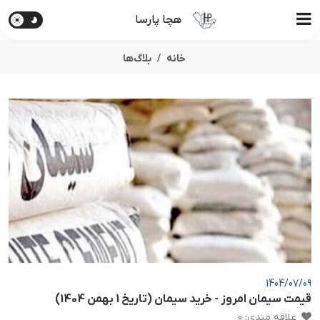
هچا پارسا
خانه
بلاگ‌ها
1404/07/09
قیمت سیمان امروز - خرید سیمان (تاریخ 1 بهمن 1404)
علاقه مندی
:
0