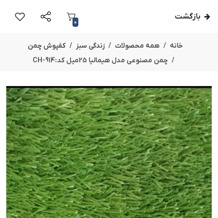
بازگشت
0
خانه
همه محصولات
زندگی سبز
کفپوش چمن
چمن مصنوعی مدل هیمالیا 25میل کد:CH-914