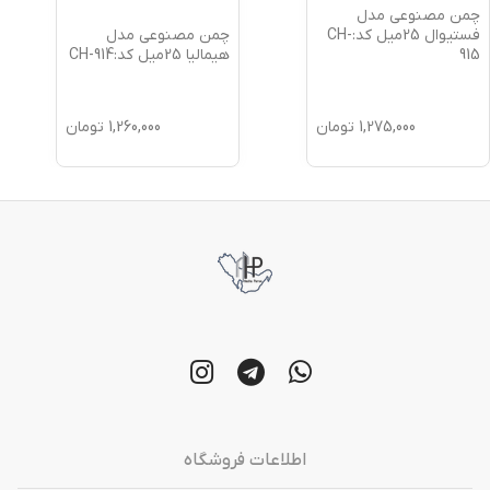
چمن مصنوعی مدل
چمن مصنوعی مدل
فستیوال 25میل کد:CH-
هیمالیا 25میل کد:CH-914
915
1,275,000
تومان
1,260,000
تومان
اطلاعات فروشگاه