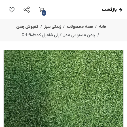
بازگشت
0
خانه
همه محصولات
زندگی سبز
کفپوش چمن
چمن مصنوعی مدل کرلی 15میل کد:CH-906