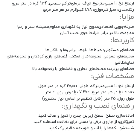
ارتفاع نخ: 11 میلی‌متر
نوع الیاف: تره‌ای
تراکم سطحی: 934 گره در متر مربع
رنگ‌بندی: سبز تیره
وزن: 1.78 کیلوگرم در هر متر مربع
مزایا:
صرفه‌جویی اقتصادی
بدون نیاز به نگهداری مداوم
همیشه سبز و زیبا
مقاومت بالا در برابر شرایط جوی
نصب آسان
کاربردها:
فضاهای مسکونی: حیاط‌ها، باغ‌ها، تراس‌ها و بالکن‌ها
محیط‌های عمومی: محوطه‌های استخر، فضاهای بازی کودکان و محوطه‌های
نمایشگاهی
فضاهای پرتردد: محیط‌های تجاری و فضاهای با رفت‌وآمد بالا
مشخصات فنی:
ارتفاع نخ: 11 میلی‌متر
تراکم طولی: 28,000 گره در متر طول
تعداد نخ در هر متر مربع: 7,472 نخ
عرض رول: 2 متر
طول رول: 25 متر (قابل تنظیم بر اساس نیاز مشتری)
راهنمای نصب و نگهداری:
آماده‌سازی سطح: سطح زیرین چمن را تمیز و صاف کنید
تمیزکاری: از جاروی برقی یا دستی برای نظافت استفاده کنید
شستشو: لکه‌ها را با آب و شوینده ملایم پاک کنید