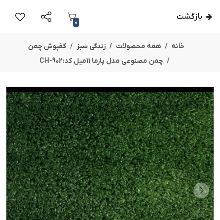
بازگشت
0
خانه
همه محصولات
زندگی سبز
کفپوش چمن
چمن مصنوعی مدل پارما 11میل کد:CH-902