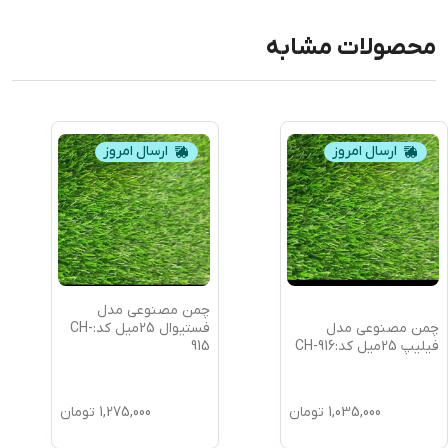
محصولات مشابه
ارسال امروز
ارسال امروز
چمن مصنوعی مدل
چمن مصنوعی مدل
فستیوال 25میل کد:CH-
فیلیپ 25میل کد:CH-916
915
1,035,000
تومان
1,275,000
تومان