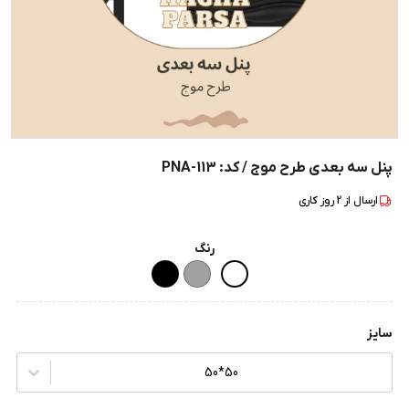
پنل سه بعدی طرح موج / کد: PNA-113
ارسال از
2
روز کاری
رنگ
سایز
50*50