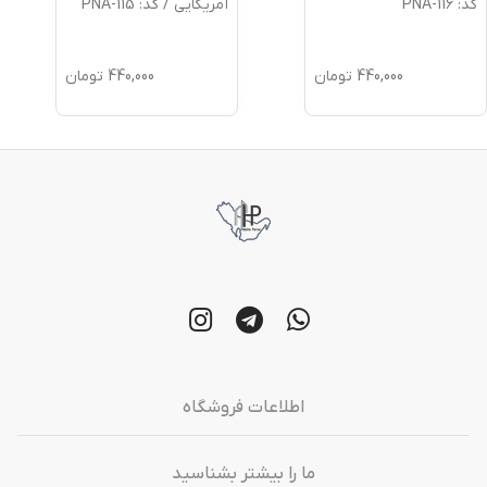
کد: PNA-116
آمریکایی / کد: PNA-115
440,000
تومان
440,000
تومان
اطلاعات فروشگاه
ما را بیشتر بشناسید