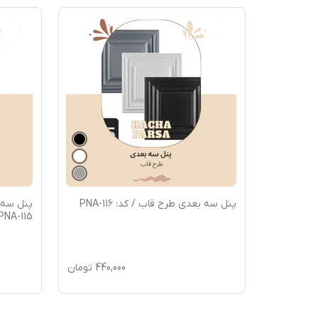
پنل سه بعدی طرح قاب / کد: PNA-116
پنل سه ب
PNA-115
440,000
تومان