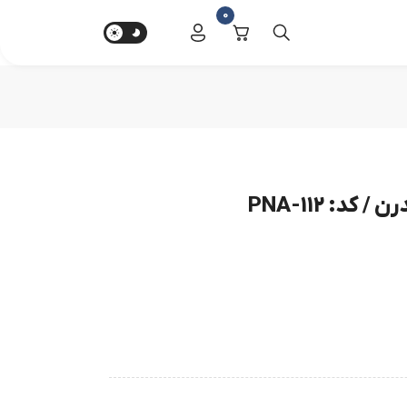
0
د: PNA-112