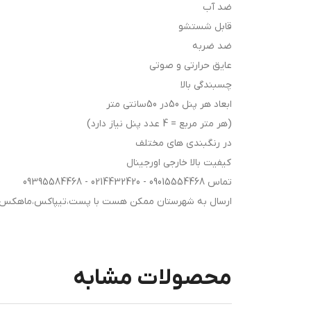
ضد آب
قابل شستشو
ضد ضربه
عایق حرارتی و صوتی
چسبندگی بالا
ابعاد هر پنل 50در 50سانتی متر
(هر متر مربع = 4 عدد پنل نیاز دارد)
در رنگبندی های مختلف
کیفیت بالا خارجی اورجینال
تماس 09015554468 - 0214432420 - 09395584468
ارسال به شهرستان ممکن هست با پست،تیپاکس،ماهکس و هز
محصولات مشابه