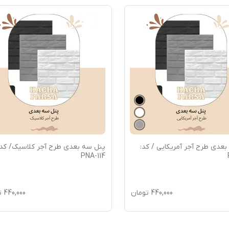
عدی طرح آجر آمریکایی / کد:
پنل سه بعدی طرح آجر کلاسیک/ کد:
PNA-114
440,000
تومان
440,000
ت