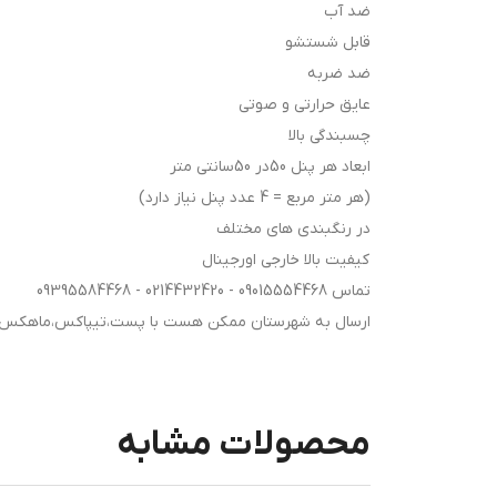
ضد آب
قابل شستشو
ضد ضربه
عایق حرارتی و صوتی
چسبندگی بالا
ابعاد هر پنل 50در 50سانتی متر
(هر متر مربع = 4 عدد پنل نیاز دارد)
در رنگبندی های مختلف
کیفیت بالا خارجی اورجینال
تماس 09015554468 - 0214432420 - 09395584468
ارسال به شهرستان ممکن هست با پست،تیپاکس،ماهکس و هز
محصولات مشابه