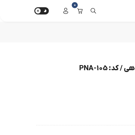
0
د: PNA-105