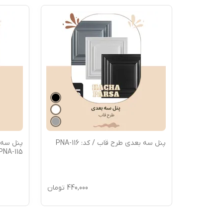
پنل سه بعدی طرح قاب / کد: PNA-116
پنل سه ب
PNA-115
440,000
تومان