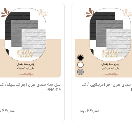
عدی طرح آجر آمریکایی / کد:
پنل سه بعدی طرح آجر کلاسیک/ کد:
PNA-114
440,000
تومان
440,000
ت