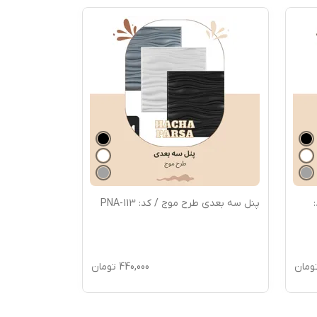
پنل سه بعدی طرح موج / کد: PNA-113
ومان
440,000
تومان