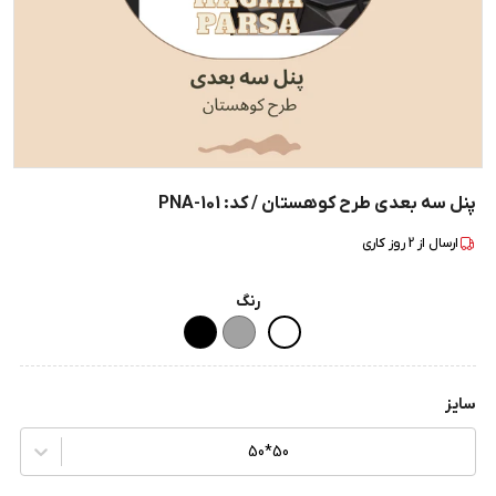
پنل سه بعدی طرح کوهستان / کد: PNA-101
ارسال از
2
روز کاری
رنگ
سایز
50*50