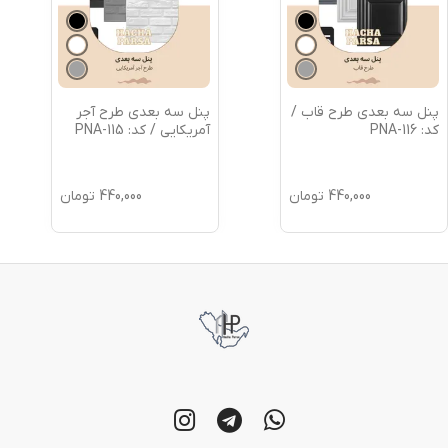
پنل سه بعدی طرح قاب /
پنل سه بعدی طرح آجر
کد: PNA-116
آمریکایی / کد: PNA-115
440,000
تومان
440,000
تومان