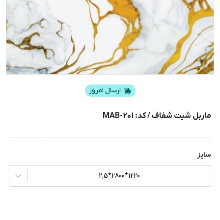
ارسال امروز
ماربل شیت شفاف / کد: MAB-201
سایز
1220*2800*2,5