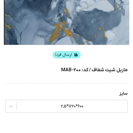
ارسال فردا
ماربل شیت شفاف / کد: MAB-200
سایز
600*1220*2,5