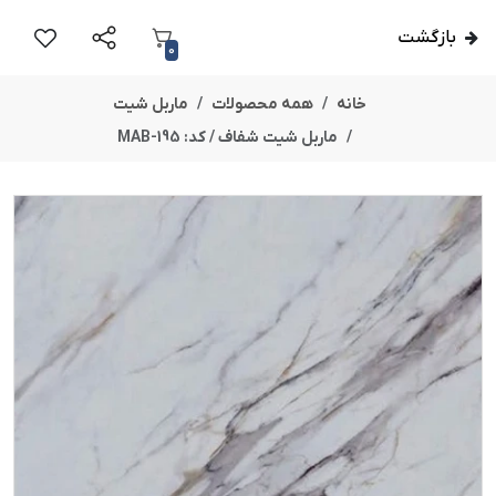
بازگشت
0
خانه
همه محصولات
ماربل شیت
ماربل شیت شفاف / کد: MAB-195