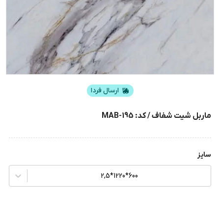
ارسال فردا
ماربل شیت شفاف / کد: MAB-195
سایز
600*1220*2,5