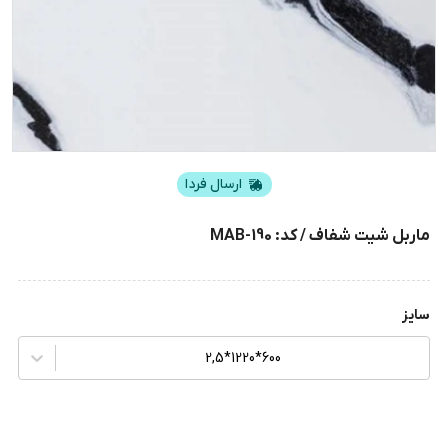
ارسال فردا
ماربل شیت شفاف / کد: MAB-190
سایز
600*1220*2,5