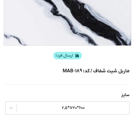
ارسال فردا
ماربل شیت شفاف / کد: MAB-189
سایز
600*1220*2,5