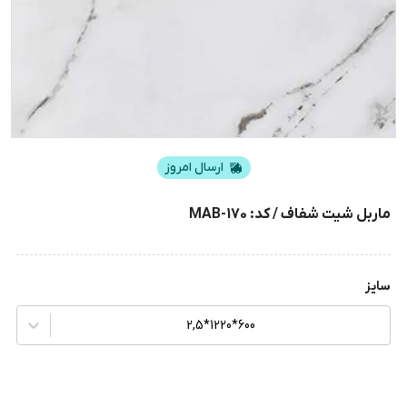
ارسال امروز
ماربل شیت شفاف / کد: MAB-170
سایز
600*1220*2,5