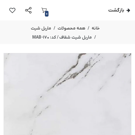
بازگشت
0
خانه
همه محصولات
ماربل شیت
ماربل شیت شفاف / کد: MAB-170