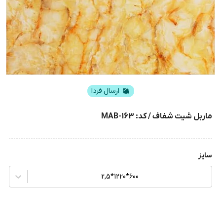
ارسال فردا
ماربل شیت شفاف / کد: MAB-163
سایز
600*1220*2,5