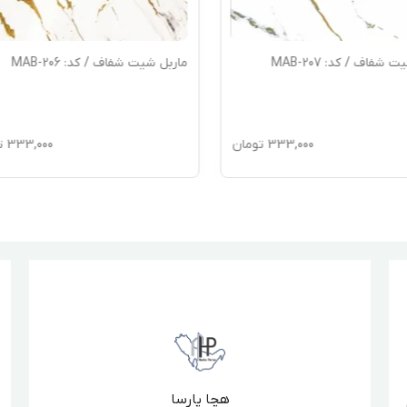
شفاف / کد: MAB-207
ماربل شیت شفاف / کد: MAB-206
333,000
تومان
333,000
ت
هچا پارسا