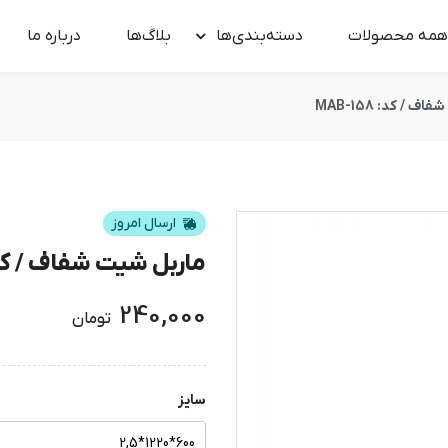
همه محصولات
دسته‌بندی‌ها
بلاگ‌ها
درباره‌ ما
 / کد: MAB-158
ارسال امروز
ماربل شیت شفاف / کد: -158
240,000
تومان
سایز
600*1220*2,5