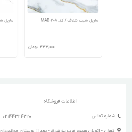
ماربل شیت شفاف / کد: MAB-208
ماربل شیت 
333
تومان
333,000
تومان
اطلاعات فروشگاه
شماره تماس
02144324220
تهران - اتوبان همت غرب به شرق - بعد از بوستان جوانمردان