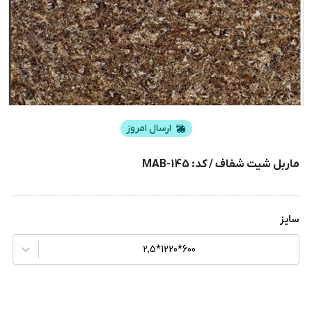
ارسال امروز
ماربل شیت شفاف / کد: MAB-145
سایز
600*1220*2,5