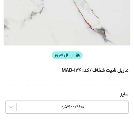
ارسال امروز
ماربل شیت شفاف / کد: MAB-124
سایز
600*1220*2,5