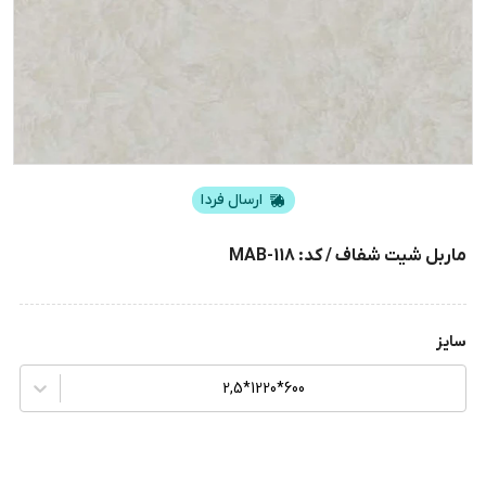
ارسال فردا
ماربل شیت شفاف / کد: MAB-118
سایز
600*1220*2,5