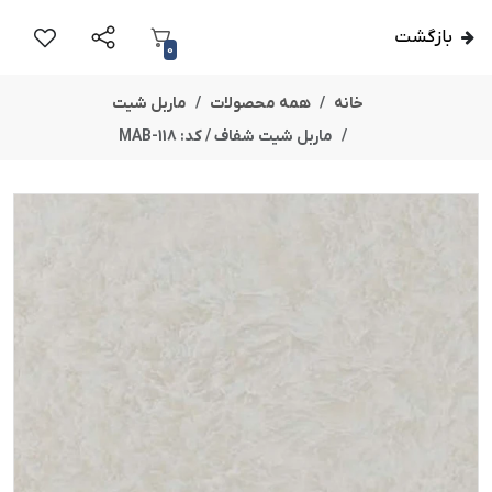
بازگشت
0
خانه
همه محصولات
ماربل شیت
ماربل شیت شفاف / کد: MAB-118