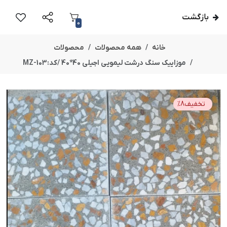
بازگشت
0
خانه
همه محصولات
محصولات
موزاییک سنگ درشت لیمویی اجیلی 40*40 /کد:MZ-103
تخفیف
8
%