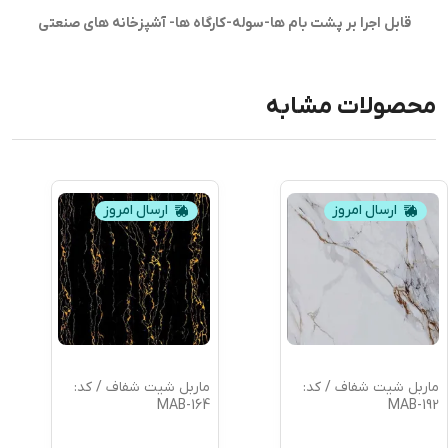
قابل اجرا بر پشت بام ها-سوله-کارگاه ها- آشپزخانه های صنعتی
محصولات مشابه
ارسال امروز
ارسال امروز
ماربل شیت شفاف / کد:
ماربل شیت شفاف / کد:
MAB-164
MAB-192