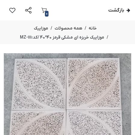
بازگشت
0
خانه
همه محصولات
موزاییک
موزاییک خربزه ای مشکی قرمز 40*40 /کد:MZ-111