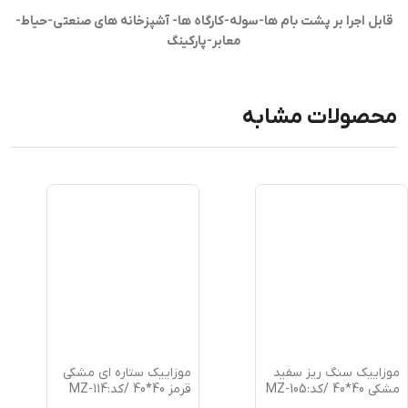
قابل اجرا بر پشت بام ها-سوله-کارگاه ها- آشپزخانه های صنعتی-حیاط-
معابر-پارکینگ
محصولات مشابه
موزاییک سنگ ریز سفید
موزاییک ستاره ای مشکی
مشکی 40*40 /کد:MZ-105
قرمز 40*40 /کد:MZ-114