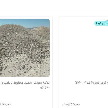
سال فردا
 نمره4 کد:SM-113
پوکه معدنی سفید مخلوط بادامی و
نخودی
65,000
تومان
900,000
ت