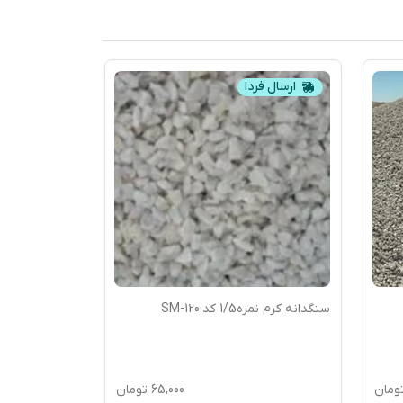
ارسال فردا
سنگدانه کرم نمره1/5 کد:SM-120
ومان
65,000
تومان