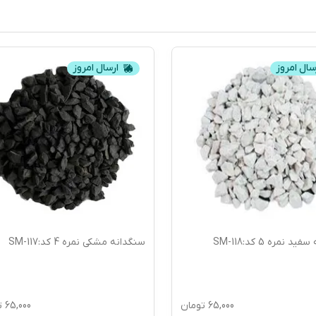
سال امروز
ارسال امروز
 نمره 5 کد:SM-118
سنگدانه مشکی نمره 4 کد:SM-117
65,000
تومان
65,000
ت