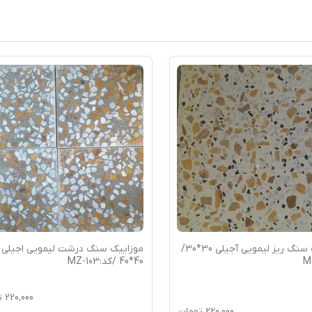
موزاییک سنگ ریز لیمویی آجیلی 30*30/
موزاییک سنگ درشت لیمویی اجیلی
40*40 /کد:MZ-103
220,000
ت
220,000
تومان