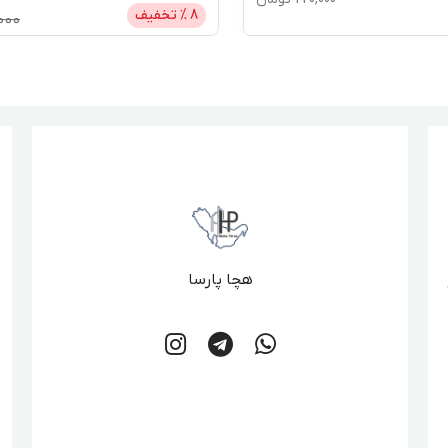
8
% تخفیف
000
هچا پارسا