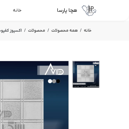
هچا پارسا
خانه
خانه
همه محصولات
محصولات
اکسپوز کفپوش با