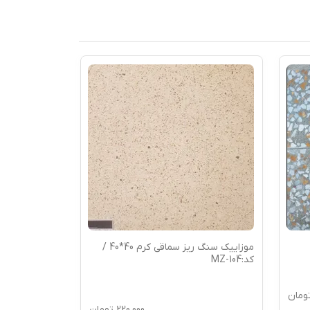
موزاییک سنگ ریز سماقی کرم 40*40 /
کد:MZ-104
کد:MZ-112
ومان
220,000
تومان