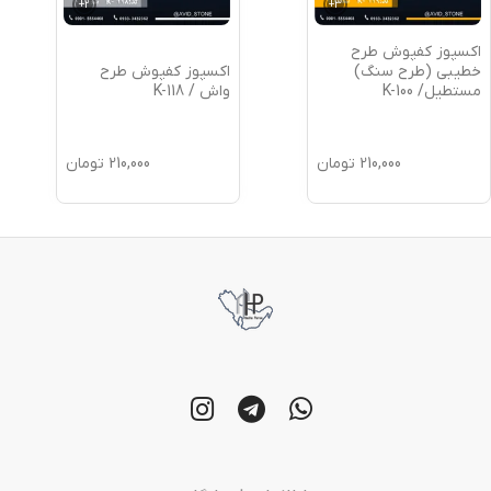
+
2
+
3
اکسپوز کفپوش طرح
اکسپوز کفپوش طرح
خطیبی (طرح سنگ)
واش / K-118
مستطیل/ K-100
210,000
تومان
210,000
تومان