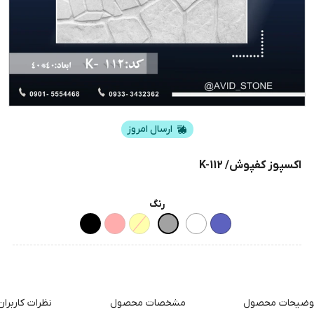
ارسال امروز
اکسپوز کفپوش/ K-112
رنگ
وضیحات محصول
مشخصات محصول
نظرات کاربران