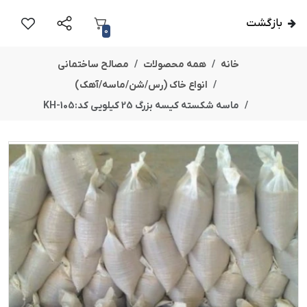
بازگشت
0
خانه
همه محصولات
مصالح ساختمانی
انواع خاک (رس/شن/ماسه/آهک)
ماسه شکسته کیسه بزرگ 25 کیلویی کد:KH-105