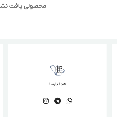
محصولی یافت نش
هچا پارسا